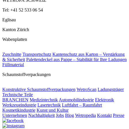
WETROPA SCHWEIZ
Tel: +41 52 533 06 54
Eglisau
Kanton Zürich
Wabenplatten
Zuschnitte
Transportschutz
Kantenschutz aus Karton – Verstärkung
& Sicherheit
Palettendeckel aus Pappe – Stabilität für Ihre Ladungen
Füllmaterial
Schaumstoffverpackungen
Konstruktive Schaumstoffverpackungen
WetroScan
Ladungsträger
Technische Teile
BRANCHEN
Medizintechnik
Automobilindustrie
Elektronik
Werkzeugindustrie
Lasertechnik
Luftfahrt – Raumfahrt
Kosmetikindustrie
Kunst und Kultur
Unternehmen
Nachhaltigkeit
Jobs
Blog
Wetropedia
Kontakt
Presse